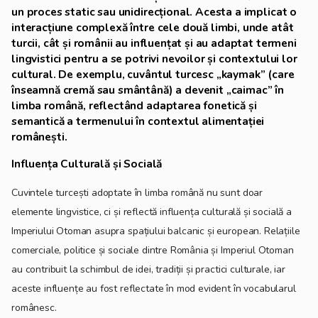
un proces static sau unidirecțional. Acesta a implicat o
interacțiune complexă între cele două limbi, unde atât
turcii, cât și românii au influențat și au adaptat termeni
lingvistici pentru a se potrivi nevoilor și contextului lor
cultural. De exemplu, cuvântul turcesc „kaymak” (care
înseamnă cremă sau smântână) a devenit „caimac” în
limba română, reflectând adaptarea fonetică și
semantică a termenului în contextul alimentației
românești.
Influența Culturală și Socială
Cuvintele turcești adoptate în limba română nu sunt doar
elemente lingvistice, ci și reflectă influența culturală și socială a
Imperiului Otoman asupra spațiului balcanic și european. Relațiile
comerciale, politice și sociale dintre România și Imperiul Otoman
au contribuit la schimbul de idei, tradiții și practici culturale, iar
aceste influențe au fost reflectate în mod evident în vocabularul
românesc.