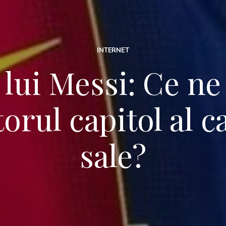
INTERNET
l lui Messi: Ce ne
rul capitol al c
sale?