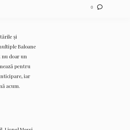
0
ările și
multiple Baloane
it nu doar un
urmează pentru
anticipare, iar
până acum.
l. Lionel Messi