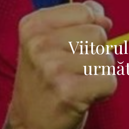
Viitoru
următo