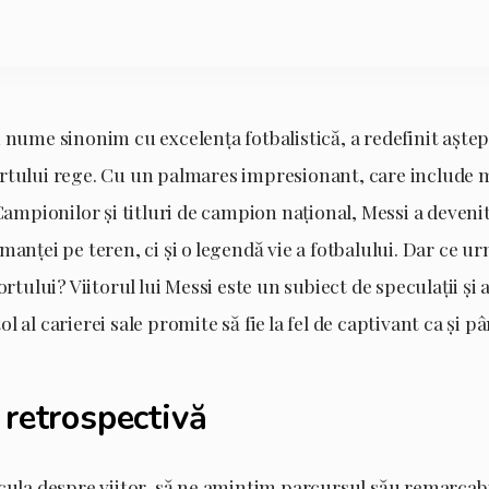
 nume sinonim cu excelența fotbalistică, a redefinit aștept
rtului rege. Cu un palmares impresionant, care include 
 Campionilor și titluri de campion național, Messi a deven
manței pe teren, ci și o legendă vie a fotbalului. Dar ce 
ortului? Viitorul lui Messi este un subiect de speculații și 
l al carierei sale promite să fie la fel de captivant ca și 
 retrospectivă
cula despre viitor, să ne amintim parcursul său remarcabi