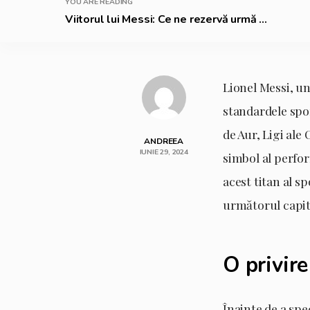
YOU ARE READING
Viitorul lui Messi: Ce ne rezervă urmă ...
Lionel Messi, un
standardele spo
de Aur, Ligi ale
ANDREEA
IUNIE 29, 2024
simbol al perfor
acest titan al sp
următorul capito
O privire
Înainte de a spe