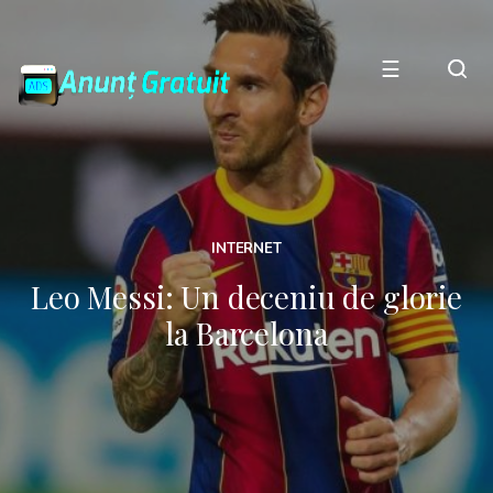
☰
INTERNET
Leo Messi: Un deceniu de glorie
la Barcelona