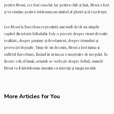
pentru Messi, ci a fost casa lui. Iar pentru club și fani, Messi a fost
și va rămâne pentru totdeauna un simbol al gloriei și al excelenței.
Leo Messi la Barcelona reprezintă mai mult decât un simplu
capitol din istoria fotbalului. Este o poveste despre visuri devenite
realitate, despre pasiune și devotament, despre triumfuri și
provocări depășite. Timp de un deceniu, Messi a fost inima și
sufletul Barcelonei, lăsând în urma sa o moștenire de neegalat. În
fiecare colț al lumii, oriunde se vorbește despre fotbal, numele
Messi va fi întotdeauna sinonim cu măreția și magia jocului.
More Articles for You