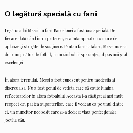
O legătură specială cu fanii
Legătura lui Messi cu fanii Barcelonei a fost una specială. De
fiecare dată când intra pe teren, era întâmpinat cu o mare de
aplauze și strigăte de susținere. Pentru fanii catalani, Messi nu era
doar un jucător de fotbal, ci un simbol al speranței, al pasiunii și al
excelenței.
În afara terenului, Messi a fost cunoscut pentru modestia și
discreția sa. Nu a fost genul de vedetă care să caute lumina
reflectoarelor în afara fotbalului. Aceasta i-a câștigat și mai mult
respect din partea suporterilor, care îl vedeau ca pe unul dintre
ei, un muncitor neobosit care și-a dedicat viața perfecționării
jocului său.