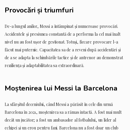
Provocări și triumfuri
De-a lungul anilor, Messi a întâmpinat și numeroase provocări.
Accidentele și presiunea constantă de a performa la cel mai înalt
nivel nu au fost ușor de gestionat. Totuși, fiecare provocare l-a
făcut mai puternic. Capacitatea sa de a reveni după accidentări și
de a se adapta la schimbările tactice și de antrenor au demonstrat
reziliența și adaptabilitatea sa extraordinară.
Moștenirea lui Messi la Barcelona
La sfârșitul deceniului, când Messi a părăsit în cele din urmă
Barcelona în 2021, moștenirea sa a rămas intactă. A fost mai mult
decât un jucător; a fost un ambasador al fotbalului, un lider al
echipei și un erou pentru fani. Barcelona nu a fost doar un club