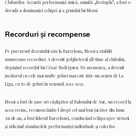
Cluburilor. Această performanță unică, numită „Sextupla”, a fost o
dovadă a dominanței echipei și a geniului lui Messi.
Recorduri și recompense
Pe parcursul deceniului său la Barcelona, Messi a stabilit
numeroase recorduri. A devenit golgheterul all-time al clubului,
depășind recordul lui César Rodríguez. De asemenea, a devenit
jucătorul cu cele mai multe goluri marcate într-un sezon de La
Liga, cu 50 de goluri în sezonul 2011-2012.
Messi a fost de șase ori câștigător al Balonului de Aur, un record la
acea vreme, recunoscându-l drept cel mai bun jucător din lume.
An de an, a fost liderul Barcelonei, conducând echipa spre victorii
și ridicând standardele performanței individuale și colective.