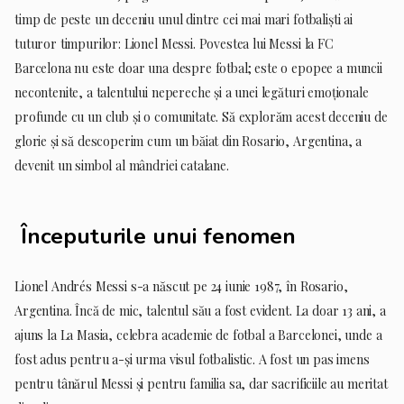
timp de peste un deceniu unul dintre cei mai mari fotbaliști ai
tuturor timpurilor: Lionel Messi. Povestea lui Messi la FC
Barcelona nu este doar una despre fotbal; este o epopee a muncii
necontenite, a talentului nepereche și a unei legături emoționale
profunde cu un club și o comunitate. Să explorăm acest deceniu de
glorie și să descoperim cum un băiat din Rosario, Argentina, a
devenit un simbol al mândriei catalane.
Începuturile unui fenomen
Lionel Andrés Messi s-a născut pe 24 iunie 1987, în Rosario,
Argentina. Încă de mic, talentul său a fost evident. La doar 13 ani, a
ajuns la La Masia, celebra academie de fotbal a Barcelonei, unde a
fost adus pentru a-și urma visul fotbalistic. A fost un pas imens
pentru tânărul Messi și pentru familia sa, dar sacrificiile au meritat