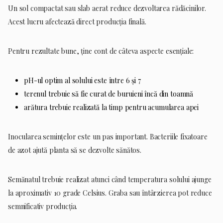
Un sol compactat sau slab aerat reduce dezvoltarea rădăcinilor.
Acest lucru afectează direct producția finală.
Pentru rezultate bune, ține cont de câteva aspecte esențiale:
pH-ul optim al solului este între 6 și 7
terenul trebuie să fie curat de buruieni încă din toamnă
arătura trebuie realizată la timp pentru acumularea apei
Inocularea semințelor este un pas important. Bacteriile fixatoare
de azot ajută planta să se dezvolte sănătos.
Semănatul trebuie realizat atunci când temperatura solului ajunge
la aproximativ 10 grade Celsius. Graba sau întârzierea pot reduce
semnificativ producția.