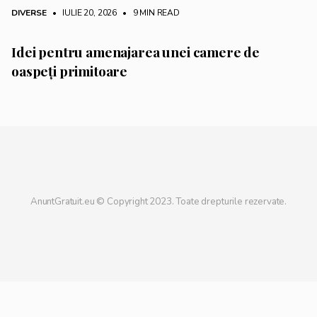
DIVERSE
• IULIE 20, 2026
•
9 MIN READ
Idei pentru amenajarea unei camere de
oaspeți primitoare
AnuntGratuit.eu © Copyright 2023. Toate drepturile rezervate.