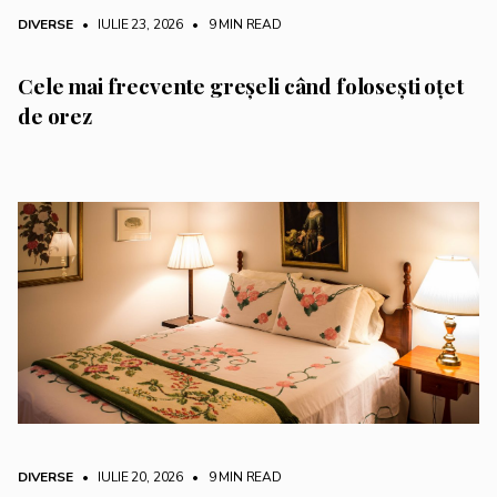
DIVERSE
• IULIE 23, 2026
•
9 MIN READ
Cele mai frecvente greșeli când folosești oțet
de orez
DIVERSE
• IULIE 20, 2026
•
9 MIN READ