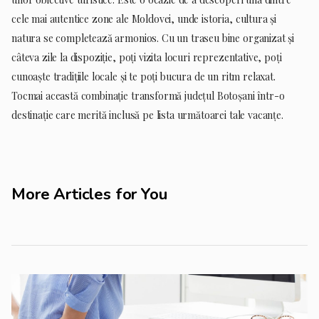
cele mai autentice zone ale Moldovei, unde istoria, cultura și
natura se completează armonios. Cu un traseu bine organizat și
câteva zile la dispoziție, poți vizita locuri reprezentative, poți
cunoaște tradițiile locale și te poți bucura de un ritm relaxat.
Tocmai această combinație transformă județul Botoșani într-o
destinație care merită inclusă pe lista următoarei tale vacanțe.
More Articles for You