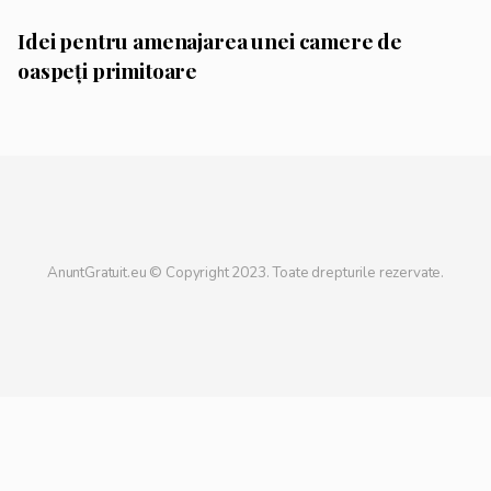
Idei pentru amenajarea unei camere de
oaspeți primitoare
AnuntGratuit.eu © Copyright 2023. Toate drepturile rezervate.