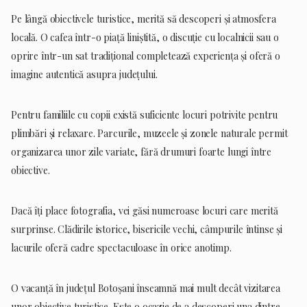
Pe lângă obiectivele turistice, merită să descoperi și atmosfera
locală. O cafea într-o piață liniștită, o discuție cu localnicii sau o
oprire într-un sat tradițional completează experiența și oferă o
imagine autentică asupra județului.
Pentru familiile cu copii există suficiente locuri potrivite pentru
plimbări și relaxare. Parcurile, muzeele și zonele naturale permit
organizarea unor zile variate, fără drumuri foarte lungi între
obiective.
Dacă îți place fotografia, vei găsi numeroase locuri care merită
surprinse. Clădirile istorice, bisericile vechi, câmpurile întinse și
lacurile oferă cadre spectaculoase în orice anotimp.
O vacanță în județul Botoșani înseamnă mai mult decât vizitarea
unor obiective turistice. Este o ocazie de a descoperi una dintre