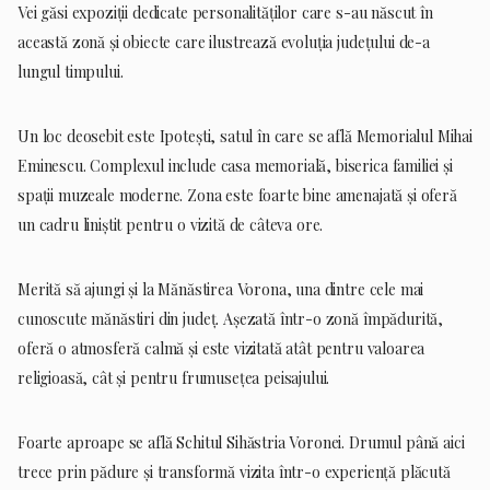
Vei găsi expoziții dedicate personalităților care s-au născut în
această zonă și obiecte care ilustrează evoluția județului de-a
lungul timpului.
Un loc deosebit este Ipotești, satul în care se află Memorialul Mihai
Eminescu. Complexul include casa memorială, biserica familiei și
spații muzeale moderne. Zona este foarte bine amenajată și oferă
un cadru liniștit pentru o vizită de câteva ore.
Merită să ajungi și la Mănăstirea Vorona, una dintre cele mai
cunoscute mănăstiri din județ. Așezată într-o zonă împădurită,
oferă o atmosferă calmă și este vizitată atât pentru valoarea
religioasă, cât și pentru frumusețea peisajului.
Foarte aproape se află Schitul Sihăstria Voronei. Drumul până aici
trece prin pădure și transformă vizita într-o experiență plăcută