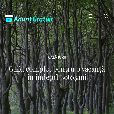
☰
CĂLĂTORII
Ghid complet pentru o vacanță
în județul Botoșani