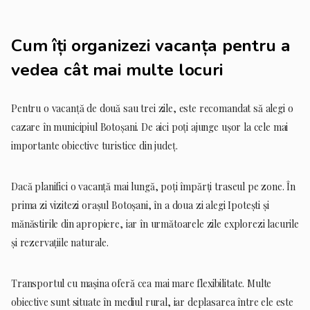
Cum îți organizezi vacanța pentru a
vedea cât mai multe locuri
Pentru o vacanță de două sau trei zile, este recomandat să alegi o
cazare în municipiul Botoșani. De aici poți ajunge ușor la cele mai
importante obiective turistice din județ.
Dacă planifici o vacanță mai lungă, poți împărți traseul pe zone. În
prima zi vizitezi orașul Botoșani, în a doua zi alegi Ipotești și
mănăstirile din apropiere, iar în următoarele zile explorezi lacurile
și rezervațiile naturale.
Transportul cu mașina oferă cea mai mare flexibilitate. Multe
obiective sunt situate în mediul rural, iar deplasarea între ele este