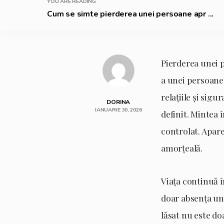
YOU ARE READING
Cum se simte pierderea unei persoane apr ...
Pierderea unei 
a unei persoane.
relațiile și sig
DORINA
IANUARIE 30, 2026
definit. Mintea 
controlat. Apare
amorțeală.
Viața continuă î
doar absența une
lăsat nu este do