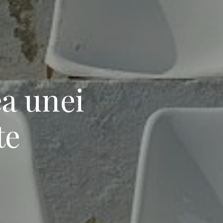
a unei
te