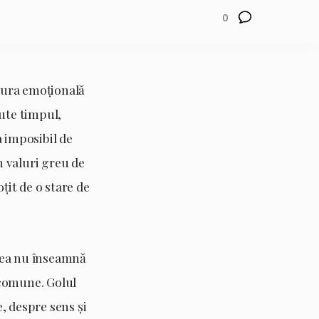
0
tura emoțională
ute timpul,
 imposibil de
n valuri greu de
țit de o stare de
erea nu înseamnă
i comune. Golul
e, despre sens și