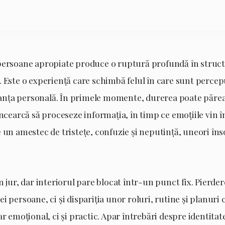
persoane apropiate produce o ruptură profundă în struc
 Este o experiență care schimbă felul în care sunt percep
uranța personală. În primele momente, durerea poate părea
încearcă să proceseze informația, în timp ce emoțiile vin î
 un amestec de tristețe, confuzie și neputință, uneori înso
n jur, dar interiorul pare blocat într-un punct fix. Pierd
i persoane, ci și dispariția unor roluri, rutine și planur
ar emoțional, ci și practic. Apar întrebări despre identitat