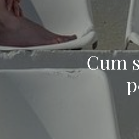
Cum s
p