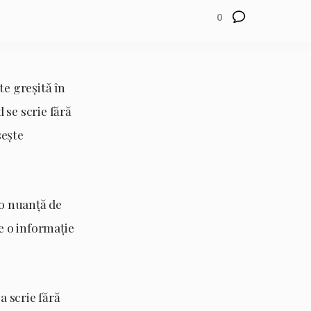
0
te greșită în
 se scrie fără
sește
 o nuanță de
e o informație
a scrie fără