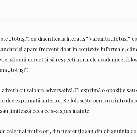
e „totuși”, cu diacritică la litera „ș”. Varianta „totusi” es
ndard și apare frecvent doar în contexte informale, când
 vrei să scrii corect și să respecți normele academice, folo
ma „totuși”.
 adverb cu valoare adversativă. El exprimă o opoziție sau
 o idee exprimată anterior. Se folosește pentru a introduc
sau limitează ceea ce s-a spus înainte.
de cele mai multe ori, din neatenție sau din obișnuința de 