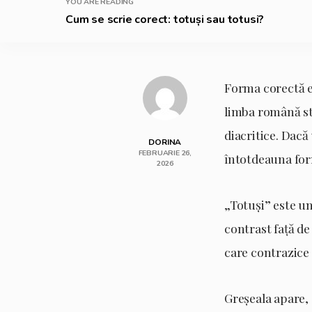
YOU ARE READING
Cum se scrie corect: totuși sau totusi?
Forma corectă est
limba română sta
diacritice. Dacă
DORINA
FEBRUARIE 26,
întotdeauna for
2026
„Totuși” este un
contrast față de
care contrazice 
Greșeala apare, 