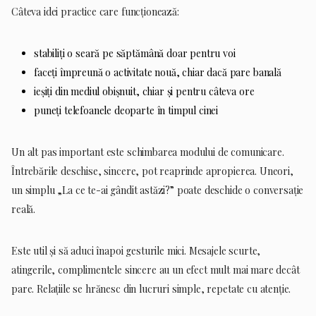
Câteva idei practice care funcționează:
stabiliți o seară pe săptămână doar pentru voi
faceți împreună o activitate nouă, chiar dacă pare banală
ieșiți din mediul obișnuit, chiar și pentru câteva ore
puneți telefoanele deoparte în timpul cinei
Un alt pas important este schimbarea modului de comunicare.
Întrebările deschise, sincere, pot reaprinde apropierea. Uneori,
un simplu „La ce te-ai gândit astăzi?” poate deschide o conversație
reală.
Este util și să aduci înapoi gesturile mici. Mesajele scurte,
atingerile, complimentele sincere au un efect mult mai mare decât
pare. Relațiile se hrănesc din lucruri simple, repetate cu atenție.