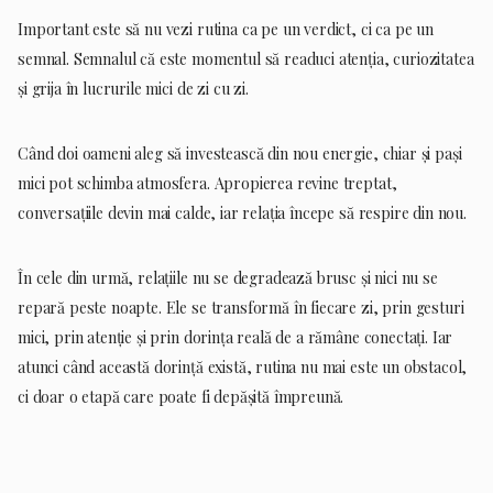
Important este să nu vezi rutina ca pe un verdict, ci ca pe un
semnal. Semnalul că este momentul să readuci atenția, curiozitatea
și grija în lucrurile mici de zi cu zi.
Când doi oameni aleg să investească din nou energie, chiar și pași
mici pot schimba atmosfera. Apropierea revine treptat,
conversațiile devin mai calde, iar relația începe să respire din nou.
În cele din urmă, relațiile nu se degradează brusc și nici nu se
repară peste noapte. Ele se transformă în fiecare zi, prin gesturi
mici, prin atenție și prin dorința reală de a rămâne conectați. Iar
atunci când această dorință există, rutina nu mai este un obstacol,
ci doar o etapă care poate fi depășită împreună.