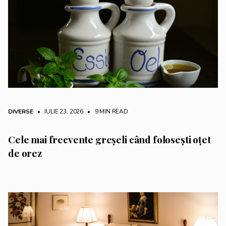
DIVERSE
• IULIE 23, 2026
•
9 MIN READ
Cele mai frecvente greșeli când folosești oțet
de orez