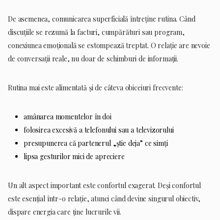
De asemenea, comunicarea superficială întreține rutina. Când
discuțiile se rezumă la facturi, cumpărături sau program,
conexiunea emoțională se estompează treptat. O relație are nevoie
de conversații reale, nu doar de schimburi de informații.
Rutina mai este alimentată și de câteva obiceiuri frecvente:
amânarea momentelor în doi
folosirea excesivă a telefonului sau a televizorului
presupunerea că partenerul „știe deja” ce simți
lipsa gesturilor mici de apreciere
Un alt aspect important este confortul exagerat. Deși confortul
este esențial într-o relație, atunci când devine singurul obiectiv,
dispare energia care ține lucrurile vii.