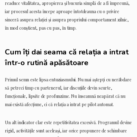
readuce vitalitatea, apropierea și bucuria simplă de a fi împreună,
iar procesul acesta începe aproape întotdeauna cu o privire
sinceră asupra relației și asupra propriului comportament zilnic,
în mod conștient, pas cu pas, în timp.
Cum îți dai seama că relația a intrat
într-o rutină apăsătoare
Primul semn este lipsa entuziasmului. Nu mai aștepți cu nerăbdare
să petreci timp cu partenerul, iar discuțiile devin scurte,
funcționale, lipsite de profunzime. Nu înseamnă neapărat că nu
mai există afecțiune, ci că relația a intrat pe pilot automat.
Un alt indicator clar este repetitivitatea excesivă. Programul devine
rigid, activitățile sunt aceleași, iar orice propunere de schimbare