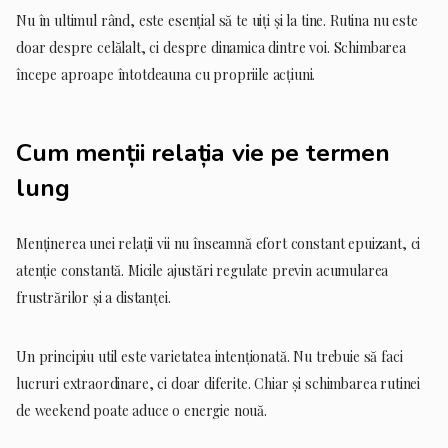
Nu în ultimul rând, este esențial să te uiți și la tine. Rutina nu este
doar despre celălalt, ci despre dinamica dintre voi. Schimbarea
începe aproape întotdeauna cu propriile acțiuni.
Cum menții relația vie pe termen
lung
Menținerea unei relații vii nu înseamnă efort constant epuizant, ci
atenție constantă. Micile ajustări regulate previn acumularea
frustrărilor și a distanței.
Un principiu util este varietatea intenționată. Nu trebuie să faci
lucruri extraordinare, ci doar diferite. Chiar și schimbarea rutinei
de weekend poate aduce o energie nouă.