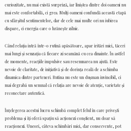
curiozitate, nu mai există surpriză, iar liniștea dintre doi oameni nu
mai este confortabilă, ci grea. Mulți oameni confundă această etapă
cu sfârșitul sentimentelor, dar de cele mai multe ori nu iubirea
dispare, ci energia care o hrănește zilnic.
Când relația intră într-o rutină apăsătoare, apar iritări mici, tăceri
mai lungi și senzația că fiecare zi seamănă cu cea dinainte. În astfel
de momente, reacțiile impulsive sau resemnarea nu ajută. Este
nevoie de claritate, de inițiativă și de dorința reală de a schimba
dinamica dintre parteneri. Rutina nu este un dușman invincibil, ci
mai degrabă un semnal că relația are nevoie de atenție, varietate și
reconectare autentică.
Înțelegerea acestui lucru schimbă complet felul în care privești
problema și îți oferă spațiu să acționezi conștient, nu doar să
reacționezi. Uneori, câteva schimbări mici, dar consecvente, pot