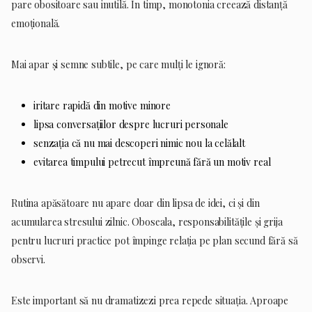
pare obositoare sau inutilă. În timp, monotonia creează distanță
emoțională.
Mai apar și semne subtile, pe care mulți le ignoră:
iritare rapidă din motive minore
lipsa conversațiilor despre lucruri personale
senzația că nu mai descoperi nimic nou la celălalt
evitarea timpului petrecut împreună fără un motiv real
Rutina apăsătoare nu apare doar din lipsa de idei, ci și din
acumularea stresului zilnic. Oboseala, responsabilitățile și grija
pentru lucruri practice pot împinge relația pe plan secund fără să
observi.
Este important să nu dramatizezi prea repede situația. Aproape