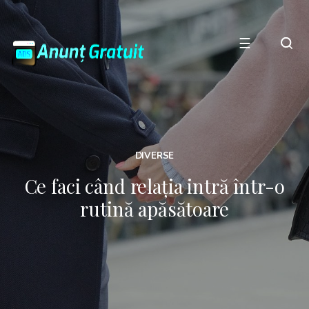
☰
DIVERSE
Ce faci când relația intră într-o
rutină apăsătoare