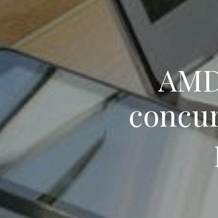
AMD 
concur