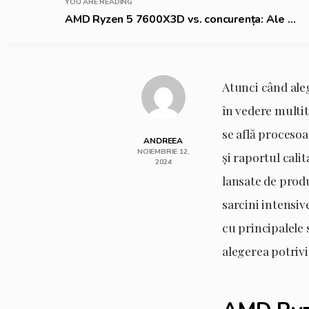
YOU ARE READING
AMD Ryzen 5 7600X3D vs. concurența: Ale ...
Atunci când aleg
în vedere multit
se află proceso
ANDREEA
NOIEMBRIE 12,
și raportul cal
2024
lansate de prod
sarcini intensiv
cu principalele 
alegerea potrivi