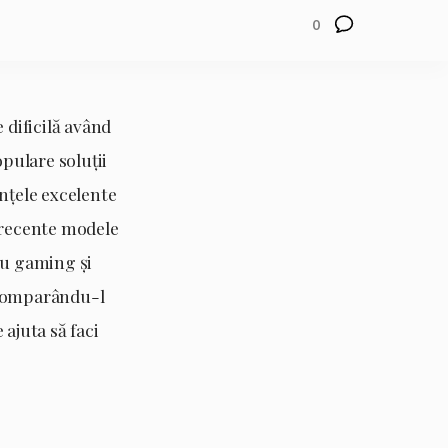
0
 dificilă având
opulare soluții
țele excelente
 recente modele
ru gaming și
, comparându-l
ajuta să faci