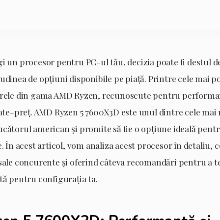
i un procesor pentru PC-ul tău, decizia poate fi destul de
udinea de opțiuni disponibile pe piață. Printre cele mai p
arele din gama AMD Ryzen, recunoscute pentru performan
itate-preț. AMD Ryzen 5 7600X3D este unul dintre cele mai
ucătorul american și promite să fie o opțiune ideală pent
e. În acest articol, vom analiza acest procesor în detaliu
sale concurente și oferind câteva recomandări pentru a te 
tă pentru configurația ta.