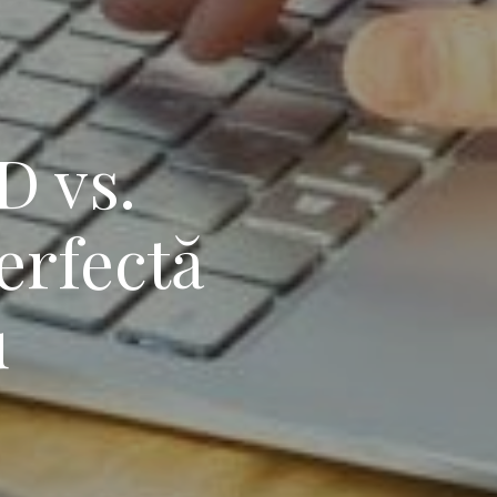
D vs.
erfectă
u