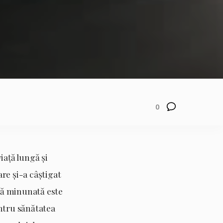
0
viață lungă și
are și-a câștigat
ață minunată este
ntru sănătatea