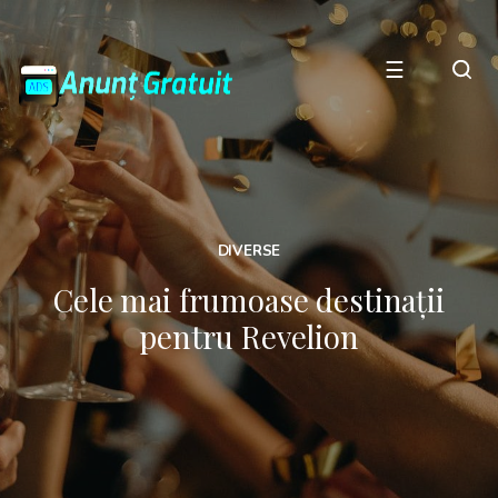
☰
DIVERSE
Cele mai frumoase destinații
pentru Revelion