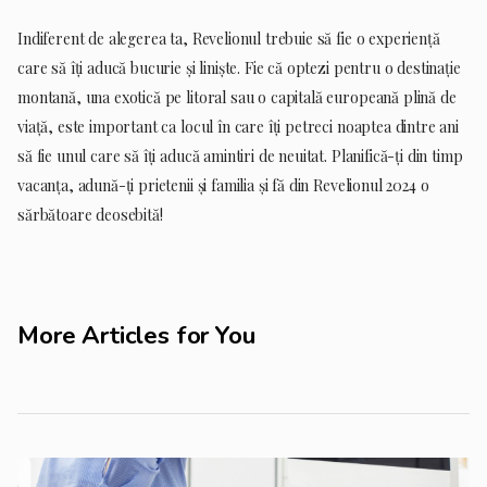
Indiferent de alegerea ta, Revelionul trebuie să fie o experiență
care să îți aducă bucurie și liniște. Fie că optezi pentru o destinație
montană, una exotică pe litoral sau o capitală europeană plină de
viață, este important ca locul în care îți petreci noaptea dintre ani
să fie unul care să îți aducă amintiri de neuitat. Planifică-ți din timp
vacanța, adună-ți prietenii și familia și fă din Revelionul 2024 o
sărbătoare deosebită!
More Articles for You