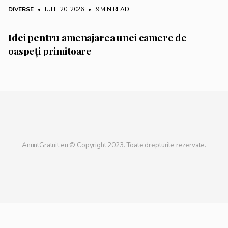
DIVERSE
• IULIE 20, 2026
•
9 MIN READ
Idei pentru amenajarea unei camere de
oaspeți primitoare
AnuntGratuit.eu © Copyright 2023. Toate drepturile rezervate.