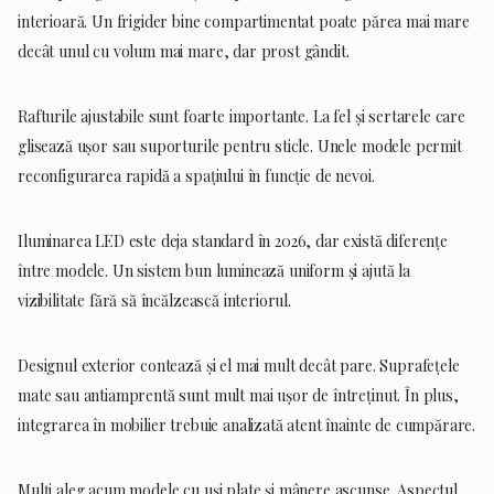
interioară. Un frigider bine compartimentat poate părea mai mare
decât unul cu volum mai mare, dar prost gândit.
Rafturile ajustabile sunt foarte importante. La fel și sertarele care
glisează ușor sau suporturile pentru sticle. Unele modele permit
reconfigurarea rapidă a spațiului în funcție de nevoi.
Iluminarea LED este deja standard în 2026, dar există diferențe
între modele. Un sistem bun luminează uniform și ajută la
vizibilitate fără să încălzească interiorul.
Designul exterior contează și el mai mult decât pare. Suprafețele
mate sau antiamprentă sunt mult mai ușor de întreținut. În plus,
integrarea în mobilier trebuie analizată atent înainte de cumpărare.
Mulți aleg acum modele cu uși plate și mânere ascunse. Aspectul