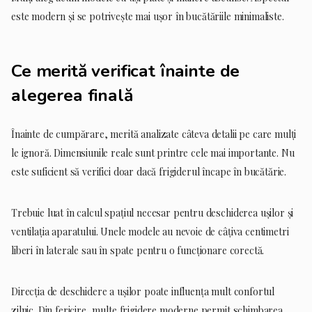
este modern și se potrivește mai ușor în bucătăriile minimaliste.
Ce merită verificat înainte de
alegerea finală
Înainte de cumpărare, merită analizate câteva detalii pe care mulți
le ignoră. Dimensiunile reale sunt printre cele mai importante. Nu
este suficient să verifici doar dacă frigiderul încape în bucătărie.
Trebuie luat în calcul spațiul necesar pentru deschiderea ușilor și
ventilația aparatului. Unele modele au nevoie de câțiva centimetri
liberi în laterale sau în spate pentru o funcționare corectă.
Direcția de deschidere a ușilor poate influența mult confortul
zilnic. Din fericire, multe frigidere moderne permit schimbarea