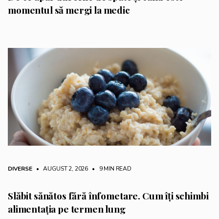
momentul să mergi la medic
DIVERSE
• AUGUST 2, 2026
•
9 MIN READ
Slăbit sănătos fără înfometare. Cum îți schimbi
alimentația pe termen lung