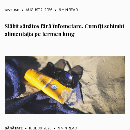
DIVERSE
• AUGUST 2, 2026
•
9 MIN READ
Slăbit sănătos fără înfometare. Cum îți schimbi
alimentația pe termen lung
SĂNĂTATE
• IULIE 30, 2026
•
9 MIN READ