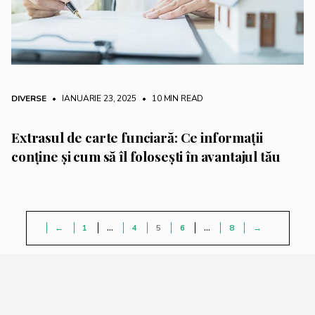
DIVERSE
• IANUARIE 23, 2025
•
10 MIN READ
Extrasul de carte funciară: Ce informații
conține și cum să îl folosești în avantajul tău
←
1
…
4
5
6
…
8
→